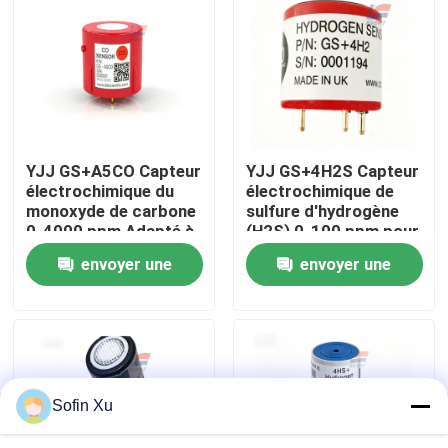
À propos de nous
Visite de l'usine
YJJ GS+A5CO Capteur
YJJ GS+4H2S Capteur
Contrôle de la qualité
électrochimique du
électrochimique de
monoxyde de carbone
sulfure d'hydrogène
0-4000 ppm Adapté à
(H2S) 0-100 ppm pour
Nous contacter
la détection des
détecteurs de gaz
envoyer une
envoyer une
émissions de fumée
industriels
demande
demande
Nouvelles
Les affaires
Sofin Xu
Capteur oxygène-gaz