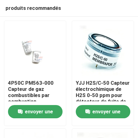
produits recommandés
4P50C PM563-000
YJJ H2S/C-50 Capteur
Capteur de gaz
électrochimique de
combustibles par
H2S 0-50 ppm pour
À la maison
combustion
détecteur de fuite de
catalytique Détecteur
gaz des champs
envoyer une
envoyer une
à installation fixe
pétrolifères
Produits
demande
demande
Le spectacle VR