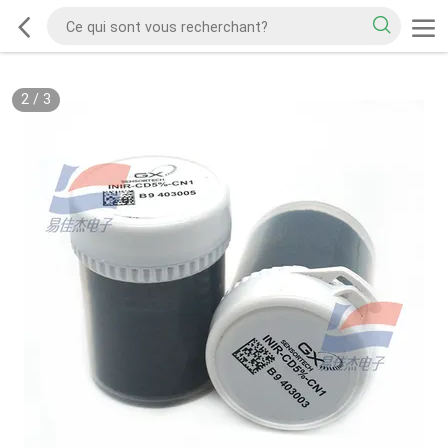
2
/
3