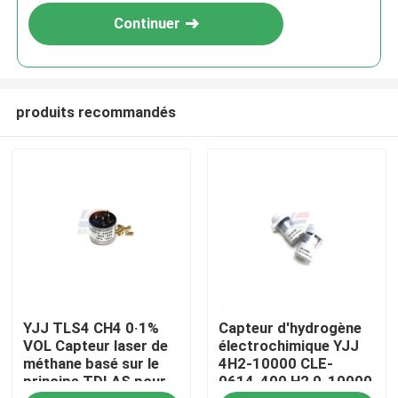
Continuer
produits recommandés
À la maison
YJJ TLS4 CH4 0·1%
Capteur d'hydrogène
Produits
VOL Capteur laser de
électrochimique YJJ
méthane basé sur le
4H2-10000 CLE-
principe TDLAS pour
0614-400 H2 0-10000
Le spectacle VR