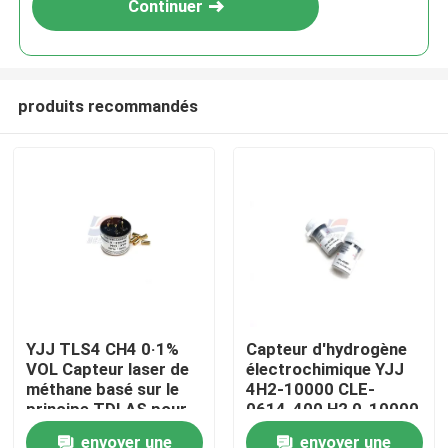
Continuer
produits recommandés
À la maison
YJJ TLS4 CH4 0·1%
Capteur d'hydrogène
VOL Capteur laser de
électrochimique YJJ
Produits
méthane basé sur le
4H2-10000 CLE-
principe TDLAS pour
0614-400 H2 0-10000
l'industrie
ppm
envoyer une
envoyer une
Le spectacle VR