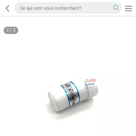
2
/
2