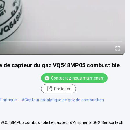
le de capteur du gaz VQ548MP05 combustible
Contactez-nous maintenant
Partager
F nitrique
#
Capteur catalytique de gaz de combustion
az VQ548MP05 combustible Le capteur d'Amphenol SGX Sensortech
n résistant, ...
Vue davantage