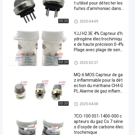
t utilisé pour détecter les
fuites d'ammoniac dans l
es entrepôts froids
Capteur de gaz
00:30
2025-04-09
YJJ H2 3E 4% Capteur d'h
ydrogène électrochimiqu
e de haute précision 0-4%
Plage avec plage de sensi
bilité 1 NA/ppm ± 0,5 NA/p
pm
Capteur de gaz
00:30
2025-02-27
MQ-6 MOS Capteur de ga
z inflammable pour la dét
ection du méthane CH4 G
PL Alarme de gaz inflam
mable industriel et détec
teur de gaz portable
Capteur de gaz
00:30
2025-04-08
7CO-100 051-1400-000 c
apteurs du gaz Co 7 série
s d'oxyde de carbone élec
trochimique