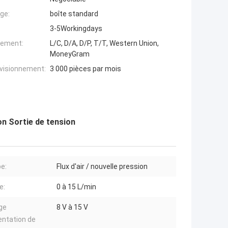
ge:
boîte standard
3-5Workingdays
iement:
L/C, D/A, D/P, T/T, Western Union,
MoneyGram
ovisionnement:
3 000 pièces par mois
n Sortie de tension
pe:
Flux d'air / nouvelle pression
e:
0 à 15 L/min
ge
8 V à 15 V
entation de