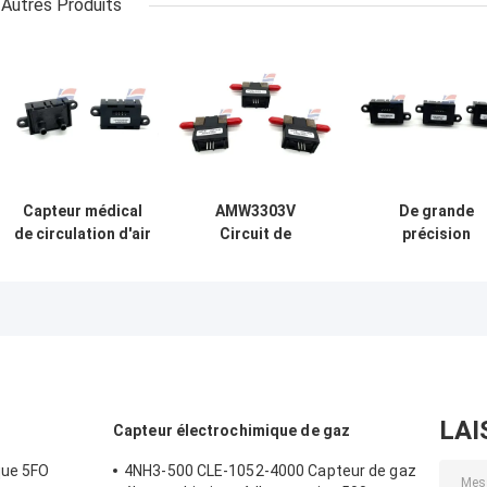
Autres Produits
Capteur médical
AMW3303V
De grande
de circulation d'air
Circuit de
précision
de
commande du
bidirectionne
HAFBLF0750CAAX5
chauffeur à 3
médical du mèt
Digital 50 SCCM à
broches
50 SCCM de
750 SCCM
capteur de
circulation d'air
HAFBLF0050CA
Digital
LAI
Capteur électrochimique de gaz
que 5FO
4NH3-500 CLE-1052-4000 Capteur de gaz