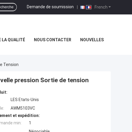
Demande de soumission
|
French
cherche
 LA QUALITÉ
NOUS CONTACTER
NOUVELLES
De Tension
elle pression Sortie de tension
uit:
LES Etats-Unis
e:
AWM5103VC
ement et expédition:
mande min:
1
Négociable