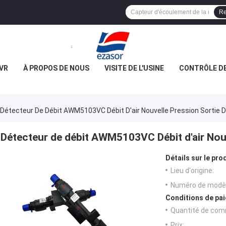
Re
VR
À PROPOS DE NOUS
VISITE DE L'USINE
CONTRÔLE DE
Détecteur De Débit AWM5103VC Débit D'air Nouvelle Pression Sortie 
Détecteur de débit AWM5103VC Débit d'air Nouv
Détails sur le prod
Lieu d'origine:
Numéro de modèl
Conditions de pai
Quantité de com
Prix: