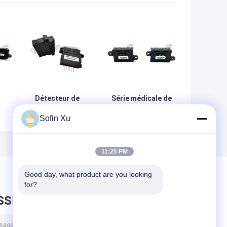
Détecteur de
Série médicale de
débit d'air de
la mesure 50 SCCM
Sofin Xu
l
masse
HAF de capteur de
re
AWM42300V Non
circulation d'air de
amplifié
l'anesthésie
HAFBLF0050C4AX5
11:25 PM
 de
AX5
Good day, what product are you looking 
for?
SSEZ UN MESSAGE