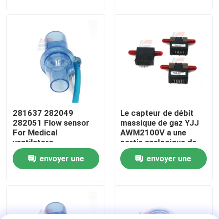
demande
demande
À propos de nous
Visite de l'usine
Contrôle de la qualité
281637 282049
Le capteur de débit
Nous contacter
282051 Flow sensor
massique de gaz YJJ
For Medical
AWM2100V a une
ventilators
sortie analogique de
Nouvelles
±200 Sccm et est
envoyer une
envoyer une
utilisé pour le contrôle
CVC.
demande
demande
Capteur oxygène-gaz
Capteur électrochimique de gaz