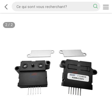
2
/
2