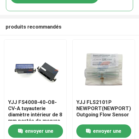
produits recommandés
À la maison
YJJ FS4008-40-O8-
YJJ FLS2101P
CV-A tuyauterie
NEWPORT(NEWPORT)E3
diamètre intérieur de 8
Outgoing Flow Sensor
Produits
mm portée de mesure
jusqu'à 50 SLPM
envoyer une
envoyer une
débitmètre de gaz
Le spectacle VR