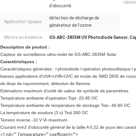
répons
d'obscurité
détection de décharge de
Application typique:
générateur de l'ozone
Mettre en évidence:
GS-ABC-2835M UV Photodiode Sensor
,
Ca
Description de produit :
Capteur de surveillance ultra-violet de GS-ABC-2835M Solar
Caractéristiques :
Caractéristiques générales : l photodiode l opération photovoltaïque l p
basses applications d'UVA+UVB+UVC de mode de SMD 2835 de courant 
de dose de rayonnement, détection de flamme
Estimations maximum d'unité de valeur de symbole de paramètres
Température ambiante d'opération Topt -25-85 OC
Température ambiante de température de stockage Tsto -40-85 OC
La température de soudure (3 s) Tsol 260 OC
Tension inverse -10 V Vr-maximum
Courant mm2 d'obscurité général de la taille A 0,22 de puce des caracté
<1 nA="" Temperature="" coefficient="">