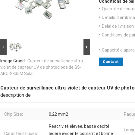
Conditions de pai
Quantité de com
Détails d'emballa
Délai de livraison:
Conditions de pa
Capacité d'appr
Image Grand :
Capteur de surveillance ultra-
Contact
violet de capteur UV de photodiode de GS-
ABC-2835M Solar
Capteur de surveillance ultra-violet de capteur UV de pho
description de
Chip Size:
0,22 mm2
Paque
Réactivité élevée, basse cécité
Longu
Caractéristiques:
légère évidente courant et bonne