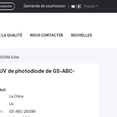
Demande de soumission
|
French
cherche
 LA QUALITÉ
NOUS CONTACTER
NOUVELLES
2835M Solar
ur UV de photodiode de GS-ABC-
uit:
La Chine
Uv
e:
GS-ABC-2835M