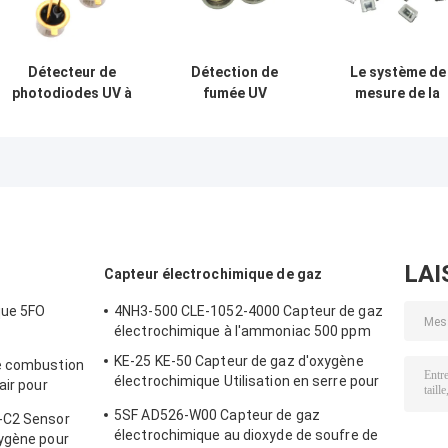
Détecteur de
Détection de
Le système de
photodiodes UV à
fumée UV
mesure de la
base d'InGaN GS-
vieillissante UV
dose de
UVV-3535LCW
de la photodiode
rayonnement UV
Mesure du
GT-UV405-LW
B est utilisé pou
rayonnement de
GaN For de vaste
mesurer la dos
durcissement
zone de boîte
de rayonnemen
UV-B.
LAI
Capteur électrochimique de gaz
que 5FO
4NH3-500 CLE-1052-4000 Capteur de gaz
électrochimique à l'ammoniac 500 ppm
a série cinq
KE-25 KE-50 Capteur de gaz d'oxygène
e combustion
électrochimique Utilisation en serre pour
air pour
la réfrigération
5SF AD526-W00 Capteur de gaz
-C2 Sensor
électrochimique au dioxyde de soufre de
ygène pour