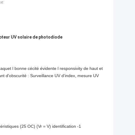
e:
pteur UV solaire de photodiode
aquet l bonne cécité évidente l responsivity de haut et
d'obscurité : Surveillance UV d'index, mesure UV
ristiques (25 OC) (Vr = V) identification -1