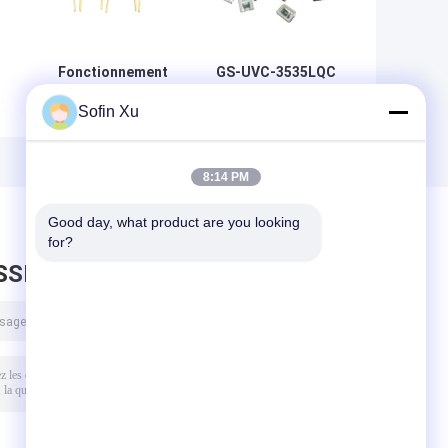
Fonctionnement
GS-UVC-3535LQC
en mode
Réponse
Sofin Xu
photovoltaïque
sélective à la
-
basé sur une
bande UVC par
r
photodiode UV
photodiode UVC
e
GT-UVV-LW InGaN
8:14 PM
t
Good day, what product are you looking 
for?
SSEZ UN MESSAGE