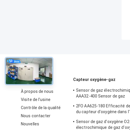
À propos
Capteur oxygène-gaz
Sensor de gaz électrochimi
À propos de nous
AAA32-400 Sensor de gaz
Visite de l'usine
électrochimique oxygène de l
2FO AA625-180 Efficacité d
Contrôle de la qualité
2 ans dans l'air
du capteur d'oxygène dans l'
Nous contacter
détecteur de gaz fixe
Sensor de gaz d'oxygène O2
Nouvelles
électrochimique de gaz d'ox