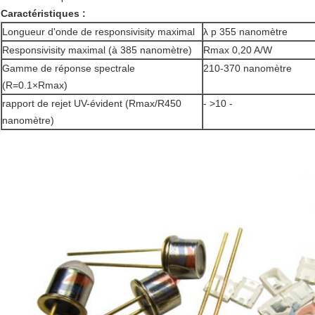
Caractéristiques :
Longueur d'onde de responsivisity maximal
λ p 355 nanomètre
Responsivisity maximal (à 385 nanomètre)
Rmax 0,20 A/W
Gamme de réponse spectrale
210-370 nanomètre
(R=0.1×Rmax)
rapport de rejet UV-évident (Rmax/R450
- >10 -
nanomètre)