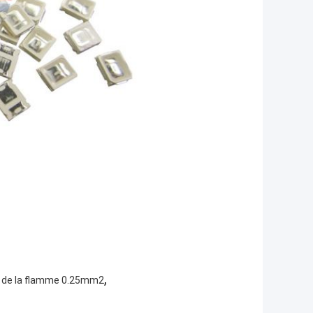
,
 de la flamme 0.25mm2