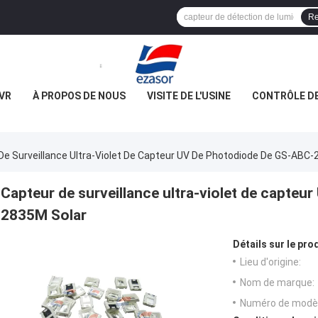
Re
VR
À PROPOS DE NOUS
VISITE DE L'USINE
CONTRÔLE DE
De Surveillance Ultra-Violet De Capteur UV De Photodiode De GS-ABC-
Capteur de surveillance ultra-violet de capte
2835M Solar
Détails sur le prod
Lieu d'origine:
Nom de marque:
Numéro de modèl