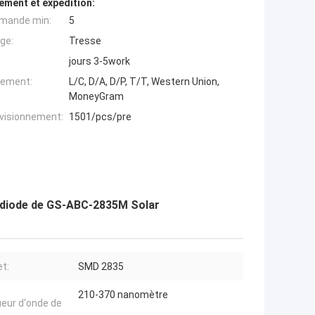
ement et expédition:
mande min:
5
ge:
Tresse
jours 3-5work
iement:
L/C, D/A, D/P, T/T, Western Union,
MoneyGram
ovisionnement:
1501/pcs/pre
todiode de GS-ABC-2835M Solar
t:
SMD 2835
210-370 nanomètre
eur d'onde de