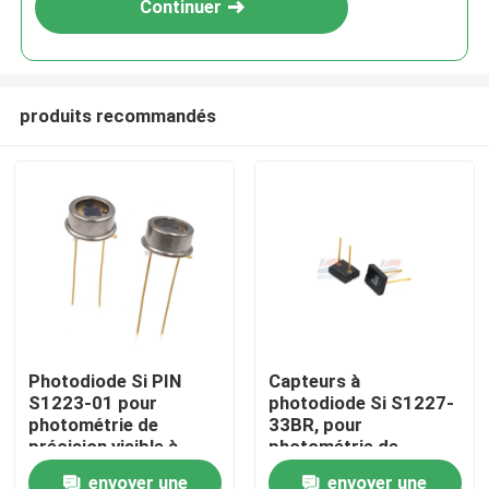
Continuer
produits recommandés
À la maison
Photodiode Si PIN
Capteurs à
S1223-01 pour
photodiode Si S1227-
Produits
photométrie de
33BR, pour
précision visible à
photométrie de
proche infrarouge
précision UV à Visible,
envoyer une
envoyer une
Le spectacle VR